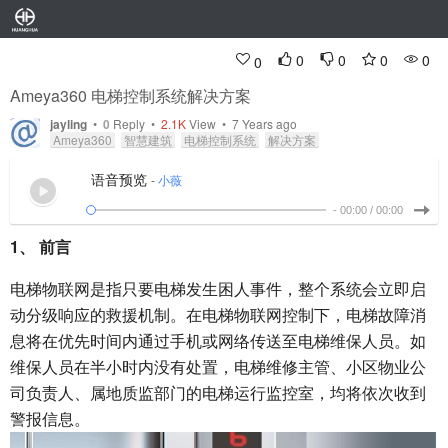
0
0
0
0
0
Ameya360 电梯控制系统解决方案
jayling
•
0
Reply
•
2.1K
View • 7 Years ago
Ameya360
智慧建筑
电梯控制系统
解决方案
语音预览
-
小薇
-
00:00
/
00:00
1、
前言
电梯物联网是指只要电梯发生困人事件，整个系统会立即启
动分级响应的救援机制。在电梯物联网控制下，电梯故障消
息将在优先时间内通过手机或网络传送至电梯维保人员。如
维保人员在半小时内没有处置，电梯维修主管、小区物业公
司负责人、属地质监部门的电梯运行监控室，均将依次收到
警报信息。