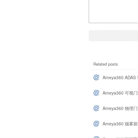
Related posts
Ameya360 AD
Ameya360 可
Ameya360 物
Ameya360 烟