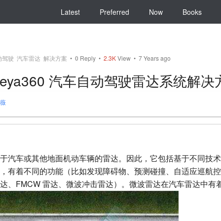
Latest
Preferred
Now
Books
动驾驶
汽车雷达
解决方案
•
0
Reply
•
2.3K
View • 7 Years ago
meya360 汽车自动驾驶雷达系统解决
薇
于汽车或其他地面机动车辆的雷达。因此，它包括基于不同技术
，有着不同的功能（比如发现障碍物、预测碰撞、自适应巡航控
达、FMCW 雷达、微波冲击雷达）。微波雷达在汽车雷达中有