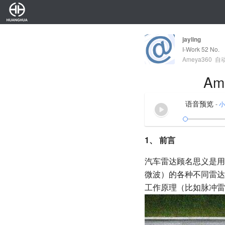
jayling
I-Work 52 No.
Ameya360
自
A
语音预览
-
小
1、
前言
汽车雷达顾名思义是用
微波）的各种不同雷达
工作原理（比如脉冲雷