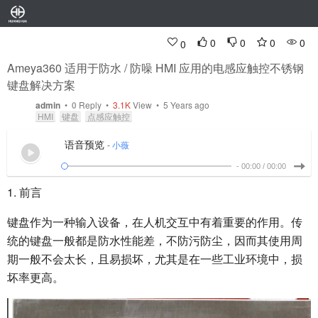
0
0
0
0
0
Ameya360 适用于防水 / 防噪 HMI 应用的电感应触控不锈钢
键盘解决方案
admin
•
0
Reply
•
3.1K
View • 5 Years ago
HMI
键盘
点感应触控
语音预览
-
小薇
-
00:00
/
00:00
1. 前言
键盘作为一种输入设备，在人机交互中有着重要的作用。传
统的键盘一般都是防水性能差，不防污防尘，因而其使用周
期一般不会太长，且易损坏，尤其是在一些工业环境中，损
坏率更高。