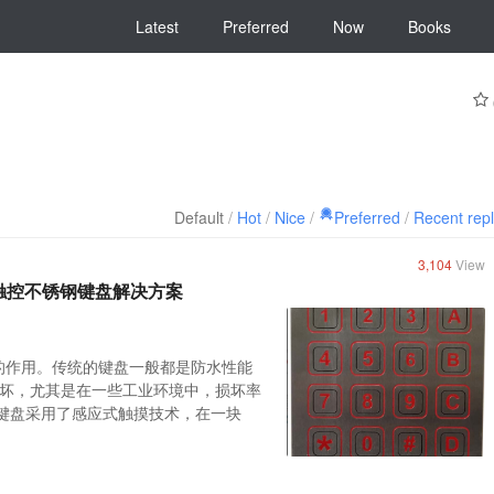
Latest
Preferred
Now
Books
Default
/
Hot
/
Nice
/
Preferred
/
Recent rep
3,104
View
电感应触控不锈钢键盘解决方案
要的作用。传统的键盘一般都是防水性能
坏，尤其是在一些工业环境中，损坏率
控不锈钢键盘采用了感应式触摸技术，在一块