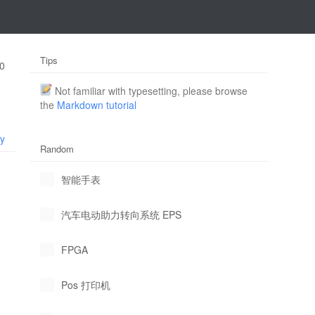
Tips
0
Not familiar with typesetting, please browse
the
Markdown tutorial
ly
Random
智能手表
汽车电动助力转向系统 EPS
FPGA
Pos 打印机