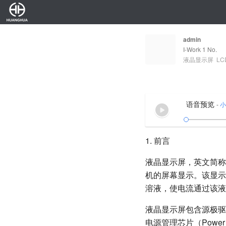
admin
I-Work 1 No.
液晶显示屏
L
语音预览
-
小
1. 前言
液晶显示屏，英文简称为 L
机的屏幕显示。该显示
溶液，使电流通过该液
液晶显示屏包含源极驱动芯
电源管理芯片（Powe