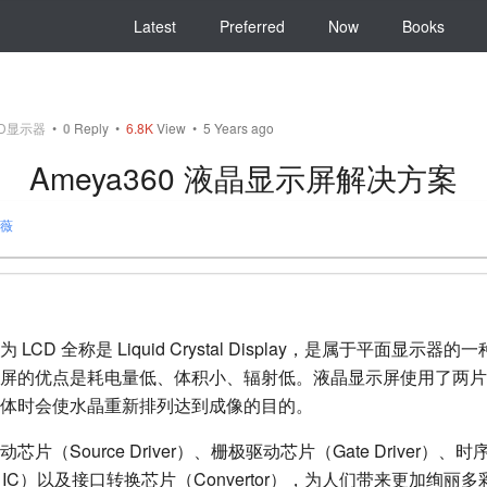
Latest
Preferred
Now
Books
CD显示器
•
0
Reply
•
6.8K
View • 5 Years ago
Ameya360 液晶显示屏解决方案
薇
CD 全称是 Liquid Crystal Display，是属于平面显示
屏的优点是耗电量低、体积小、辐射低。液晶显示屏使用了两片
体时会使水晶重新排列达到成像的目的。
片（Source Driver）、栅极驱动芯片（Gate Driver）、
r IC）以及接口转换芯片（Convertor），为人们带来更加绚丽