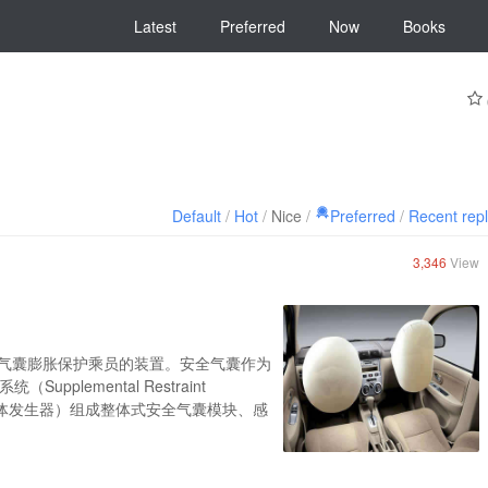
Latest
Preferred
Now
Books
Default
/
Hot
/
Nice
/
Preferred
/
Recent rep
3,346
View
使气囊膨胀保护乘员的装置。安全气囊作为
lemental Restraint
（气体发生器）组成整体式安全气囊模块、感