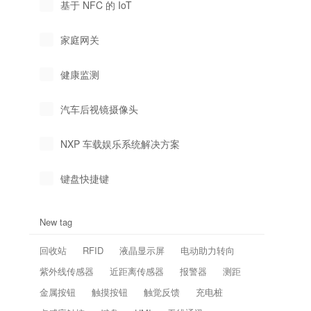
基于 NFC 的 IoT
家庭网关
健康监测
汽车后视镜摄像头
NXP 车载娱乐系统解决方案
键盘快捷键
New tag
回收站
RFID
液晶显示屏
电动助力转向
紫外线传感器
近距离传感器
报警器
测距
金属按钮
触摸按钮
触觉反馈
充电桩