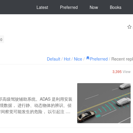
Latest
Preferred
Now
Books
60
Default
/
Hot
/
Nice
/
Preferred
/
Recent rep
3,395
View
System）即高级驾驶辅助系统。ADAS 是利用安装
境数据， 进行静、动态物体的辨识、侦
觉可能发生的危险， 以引起注 ....