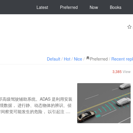
Latest
Preferred
Now
Books
Default
/
Hot
/
Nice
/
Preferred
/
Recent rep
3,385
View
System）即高级驾驶辅助系统。ADAS 是利用安装
境数据， 进行静、动态物体的辨识、侦
觉可能发生的危险， 以引起注 ....