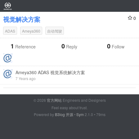
视觉解决方案
0
ADAS
Ameya360
自动驾驶
1
0
0
Reference
Reply
Follow
Ameya360 ADAS 视觉系统解决方案
7 Years ago
© 2026
官方网站
Engineers and Designers
Feel easy about trust.
Powered by
B3log 开源
•
Sym
2.1.0 • 79ms